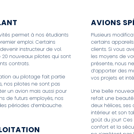
LANT
AVIONS SP
vités permet à nos étudiants
Plusieurs modific
remier emploi. Certains
certains appareil
devenir instructeur de vol.
clients. Si vous a
 20 nouveaux pilotes qui sont
les moyens de vous
ts contrats.
présente, nous ne
d’apporter des mo
ion au pilotage fait partie
vos projets et int
, nos pilotes ne sont pas
ter un avion mais aussi pour
Une belle nouveau
s de futurs employés, nos
refait une beauté
s des périodes d’embauche.
deux hélices, se
intérieur et son t
goût du jour! Ces
confort et la sécu
PLOITATION